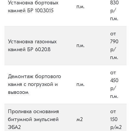
Установка бортовых
830
п.м.
камней БР 100.30.15
р/
п.м.
от
Установка газонных
790
п.м.
камней БР 60.20.8
р/
п.м.
от
Демонтаж бортового
450
камня с погрузкой и
п.м.
р/
вывозом
п.м.
Проливка основания
от
битумной эмульсией
м2
150
ЭБА2
р/м2