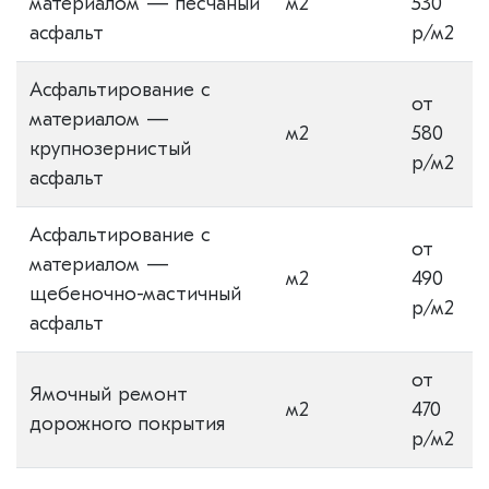
материалом — песчаный
м2
530
асфальт
р/м2
Асфальтирование с
от
материалом —
м2
580
крупнозернистый
р/м2
асфальт
Асфальтирование с
от
материалом —
м2
490
щебеночно-мастичный
р/м2
асфальт
от
Ямочный ремонт
м2
470
дорожного покрытия
р/м2