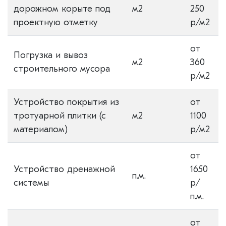
дорожном корыте под
м2
250
проектную отметку
р/м2
от
Погрузка и вывоз
м2
360
строительного мусора
р/м2
Устройство покрытия из
от
тротуарной плитки (с
м2
1100
материалом)
р/м2
от
Устройство дренажной
1650
п.м.
системы
р/
п.м.
от