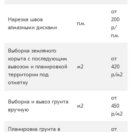
от
Нарезка швов
200
п.м.
алмазными дисками
р/
п.м.
Выборка земляного
корыта с последующим
от
вывозом и планировкой
м2
420
территории под
р/м2
отметку
от
Выборка и вывоз грунта
м2
450
вручную
р/м2
Планировка грунта в
от