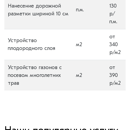
Нанесение дорожной
130
п.м.
разметки шириной 10 см
р/
п.м.
от
Устройство
м2
340
плодородного слоя
р/м2
Устройство газонов с
от
посевом многолетних
м2
390
трав
р/м2