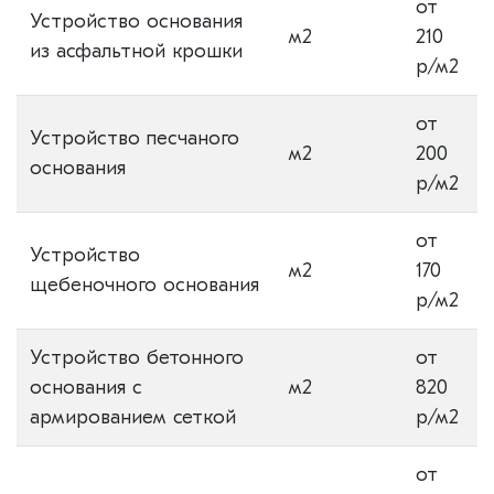
от
Устройство основания
м2
210
из асфальтной крошки
р/м2
от
Устройство песчаного
м2
200
основания
р/м2
от
Устройство
м2
170
щебеночного основания
р/м2
Устройство бетонного
от
основания с
м2
820
армированием сеткой
р/м2
от